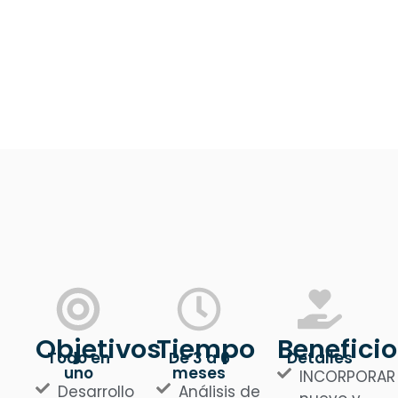
Objetivos
Tiempo
Beneficio
Todo en
De 3 a 6
Detalles
uno
meses
INCORPORAR
Desarrollo
Análisis de