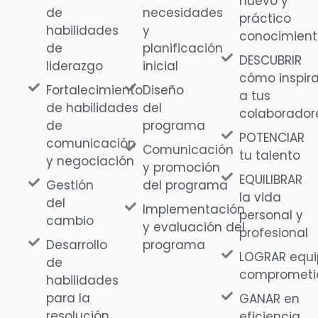
nuevo y
de
necesidades
práctico
habilidades
y
conocimient
de
planificación
DESCUBRIR
liderazgo
inicial
cómo inspira
Fortalecimiento
Diseño
a tus
de habilidades
del
colaborador
de
programa
POTENCIAR
comunicación
Comunicación
tu talento
y negociación
y promoción
EQUILIBRAR
Gestión
del programa
la vida
del
Implementación
personal y
cambio
y evaluación del
profesional
Desarrollo
programa
LOGRAR equi
de
comprometi
habilidades
para la
GANAR en
resolución
eficiencia