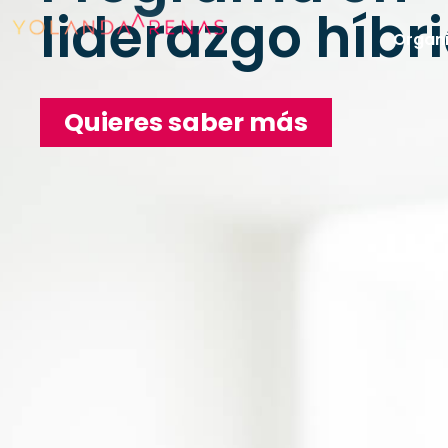
liderazgo híbr
Organi
Quieres saber más