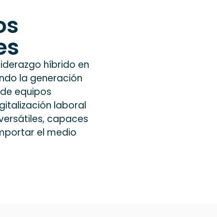
os
es
liderazgo híbrido en
ndo la generación
 de equipos
gitalización laboral
ersátiles, capaces
 importar el medio