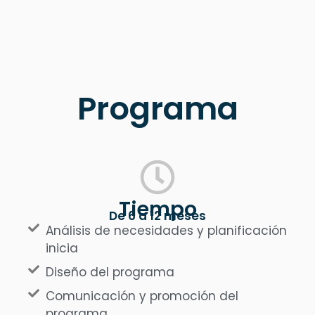
Programa
Tiempo
De 6 a 12 meses
Análisis de necesidades y planificación
inicia
Diseño del programa
Comunicación y promoción del
programa